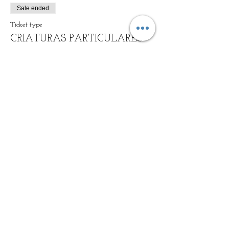
Sale ended
Ticket type
CRIATURAS PARTICULARES
Price
General
€20.00
+€0.50 ticket service fee
2X1
€20.00
+€0.50 ticket service fee