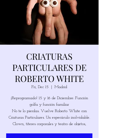
CRIATURAS
PARTICULARES DE
ROBERTO WHITE
Fri, Dec 15
  |  
Madrid
¡Reprogramado! 15 y 16 de Diciembre: Función
golfa y función familiar
No te lo pierdas. Vuelve Roberto White con
Criaturas Particulares. Un especáculo inolvidable.
Clown, títeres corporales y teatro de objetos,