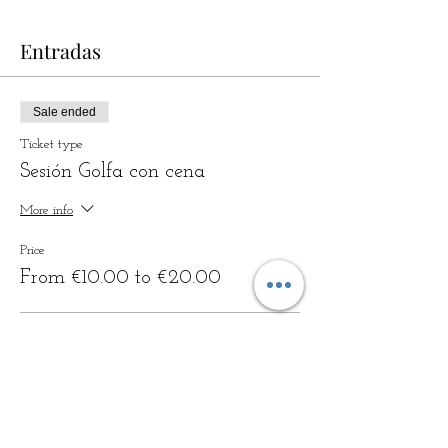
Entradas
Sale ended
Ticket type
Sesión Golfa con cena
More info
Price
From €10.00 to €20.00
General SESIÓN GOLFA
€14.00
+€0.35 ticket service fee