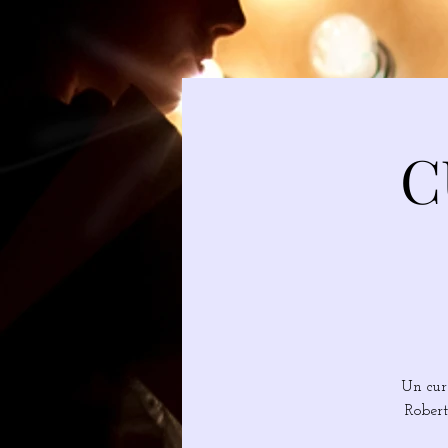
C
Un cur
Robert