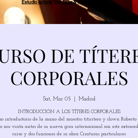
Estudio actoral Trini Díaz & Íñigo Tricio
URSO DE TÍTER
CORPORALES
Sat, Mar 05
  |  
Madrid
INTRODUCCIÓN A LOS TÍTERES CORPORALES
so introductorio de la mano del maestro titiritero y clown Roberto
o nos visita antes de su nueva gira internacional con este extraor
curso y dos funciones de su obra Criaturas particulares