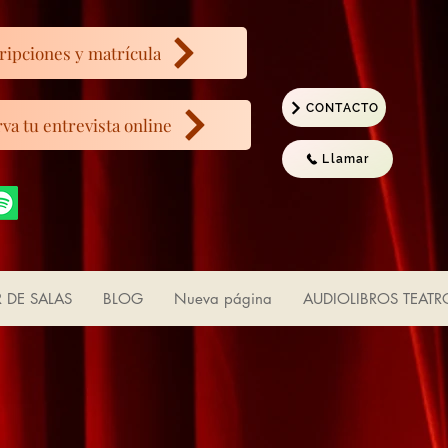
ripciones y matrícula
CONTACTO
va tu entrevista online
Llamar
R DE SALAS
BLOG
Nueva página
AUDIOLIBROS TEATR