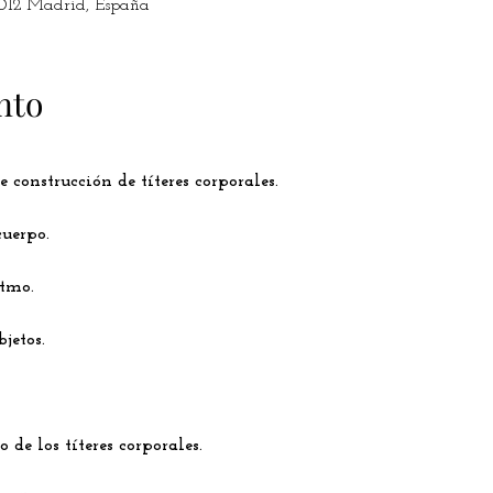
8012 Madrid, España
nto
 construcción de títeres corporales.

uerpo.

tmo.

etos.

de los títeres corporales.
