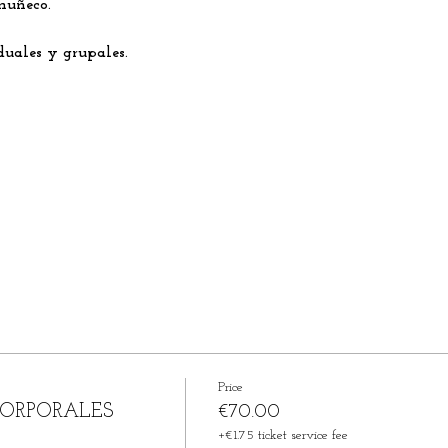
uñeco.

uales y grupales. 

Price
CORPORALES
€70.00
+€1.75 ticket service fee