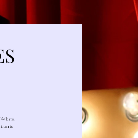
ES
 White.
dinario