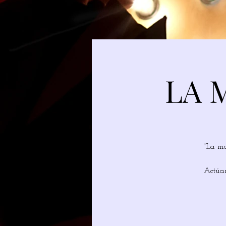
LA 
"La ma
Actúan