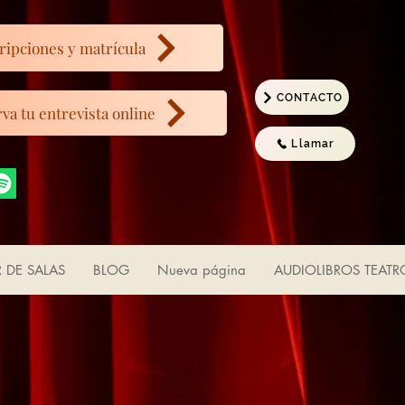
ripciones y matrícula
CONTACTO
va tu entrevista online
Llamar
R DE SALAS
BLOG
Nueva página
AUDIOLIBROS TEATR