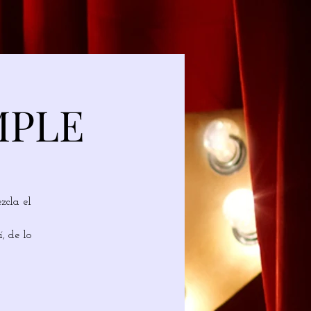
MPLE
zcla el
, de lo