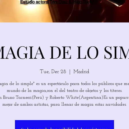
Estudio actoral Trini Díaz & Íñigo Tricio
MAGIA DE LO SI
Tue, Dec 28
  |  
Madrid
gia de lo simple" es un espectáculo para todos los públicos que me
mundo de la magia,con el del teatro de objetos y los títeres.
 Bruno Tarnecci(Perú) y Roberto White(Argentina)Es un popurrí
mejor de ambos artistas, para llenar de magia estas navidades.