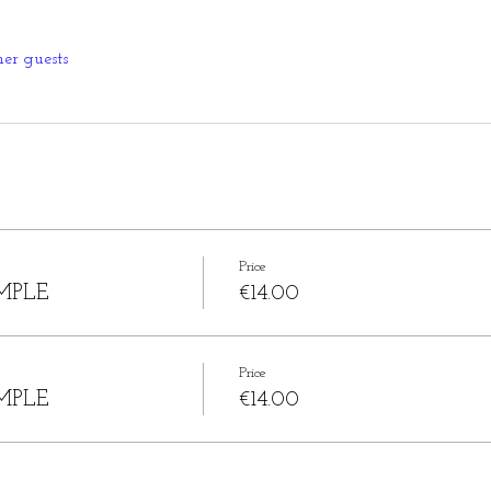
her guests
Price
MPLE
€14.00
Price
MPLE
€14.00