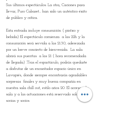
Sus últimos espectáculos: La otra, Caciones para 
llevar, Puro Cabaret... han sido un auténtico éxito 
de público y crítica. 
Esta entrada incluye consumición ( pintxo y 
bebida) El espectáculo comienza  a las 22h y la 
consumición será servida a las 21.30, aderezada 
por un breve concierto de bienvenida.  La sala  
abrirá sus puerrtas  a las 21 ( hora recomendada 
de llegada) .Tras el espactáculo, podrás quedarte 
a disfrutar de un encantador espacio único en 
Lavapiés, donde siempre encontrarás agradables 
sorpresas  finales y muy buena compañía en 
nuestra sala chill out, estilo años 20. El acceso a la 
sala y a las actuaciones está reservado solo para 
socias y socios