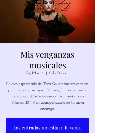
Mis venganzas
musicales
Fri, Mar 13
  |  
Sala Duncan
Nuevo espectáculo de Tavi Gallart,tan irreverrente
y crítico, como siempre.... Música, humor y mucha
venganza... ¿ Se te ocurre un plan mejor para
Viernes ,13? Ven acompañada/o de tu mejor
enemigo.
Las entradas no están a la venta