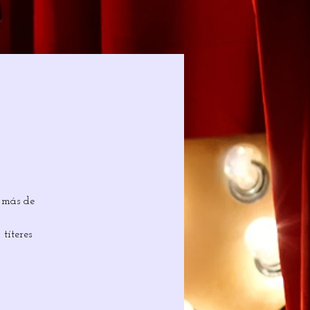
 más de
títeres