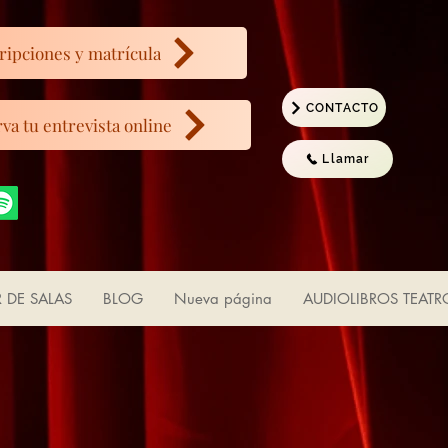
ripciones y matrícula
CONTACTO
va tu entrevista online
Llamar
R DE SALAS
BLOG
Nueva página
AUDIOLIBROS TEATR