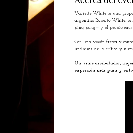
Variette White es una propue
argentino Roberto White, este
ping-pong— y el propio cuerpo
Con una visión fresca y cont
unánime de la crítica y nume
Un viaje arrebatador, ingen
expresión más pura y entr