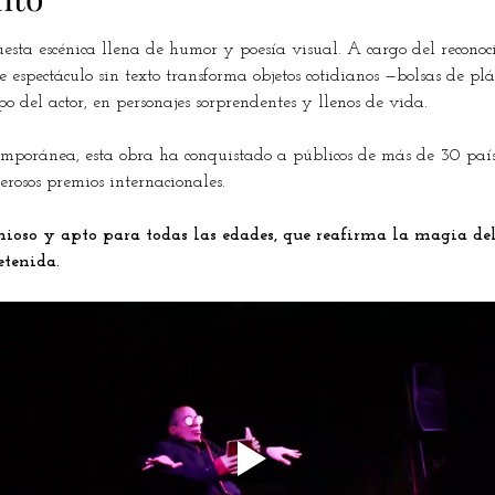
sta escénica llena de humor y poesía visual. A cargo del reconocid
 espectáculo sin texto transforma objetos cotidianos —bolsas de plás
 del actor, en personajes sorprendentes y llenos de vida.
emporánea, esta obra ha conquistado a públicos de más de 30 paíse
rosos premios internacionales.
ioso y apto para todas las edades, que reafirma la magia del 
etenida.