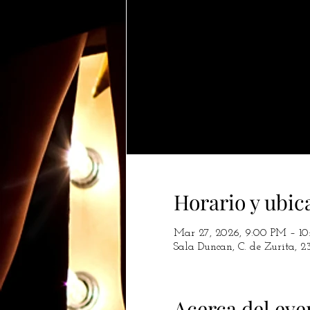
Horario y ubic
Mar 27, 2026, 9:00 PM – 1
Sala Duncan, C. de Zurita, 2
Acerca del eve