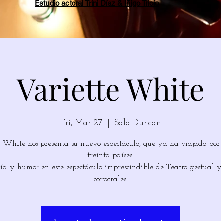
Estudio actoral Trini Díaz & Íñigo Tricio
Variette White
Fri, Mar 27
  |  
Sala Duncan
o White nos presenta su nuevo espectáculo, que ya ha viajado por
treinta países.
ía y humor en este espectáculo imprescindible de Teatro gestual y 
corporales.