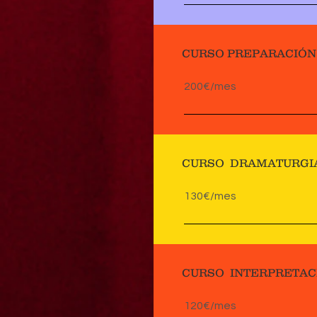
CURSO PREPARACIÓN
200€/mes
CURSO DRAMATURGI
130€/mes
CURSO INTERPRETAC
120€/mes