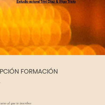
Estudio actoral Trini Díaz & Íñigo Tricio
IPCIÓN FORMACIÓN
L
curso al que te inscribes