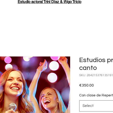
Estudio actoral Trini Díaz & Íñigo Tricio
Estudios p
canto
SKU: 28421537613519
Price
€350.00
Con clase de Reperto
Select