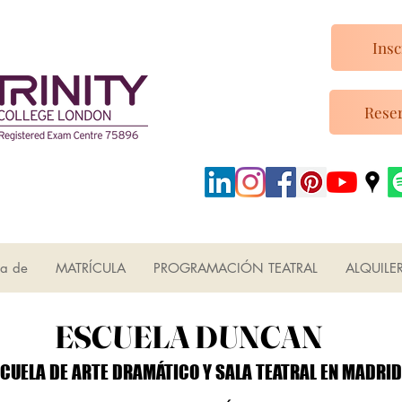
Insc
Reser
ca de
MATRÍCULA
PROGRAMACIÓN TEATRAL
ALQUILE
ESCUELA DUNCAN
ESCUELA DUNCAN
CUELA DE ARTE DRAMÁTICO Y SALA TEATRAL EN MADRID
CUELA DE ARTE DRAMÁTICO Y SALA TEATRAL EN MADRID