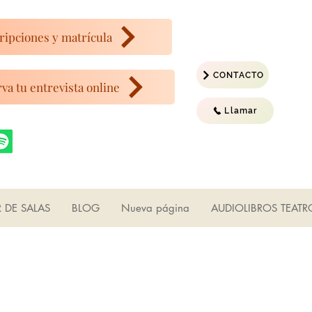
ripciones y matrícula
CONTACTO
va tu entrevista online
Llamar
R DE SALAS
BLOG
Nueva página
AUDIOLIBROS TEATR