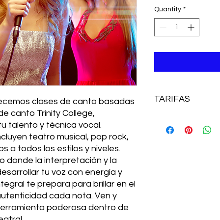
Quantity
*
TARIFAS
emos clases de canto basadas 
e canto Trinity College, 
Estudios profesiona
 talento y técnica vocal. 
350€/mes
cluyen teatro musical, pop rock, 
Matrícula: 300
 a todos los estilos y niveles. 
 donde la interpretación y la 
sarrollar tu voz con energía y 
gral te prepara para brillar en el 
utenticidad cada nota. Ven y 
herramienta poderosa dentro de 
atral.