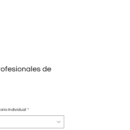
rofesionales de
1
rio Individual
*