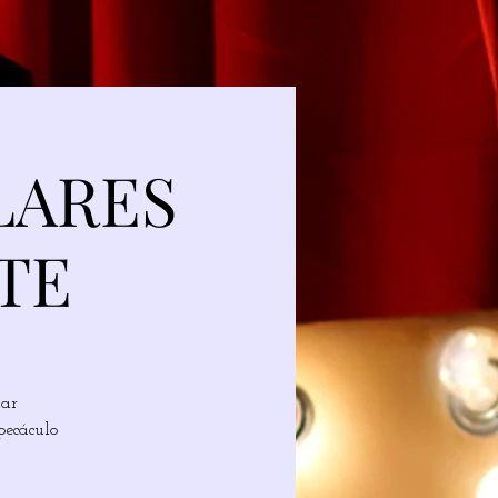
LARES
TE
iar
pecáculo