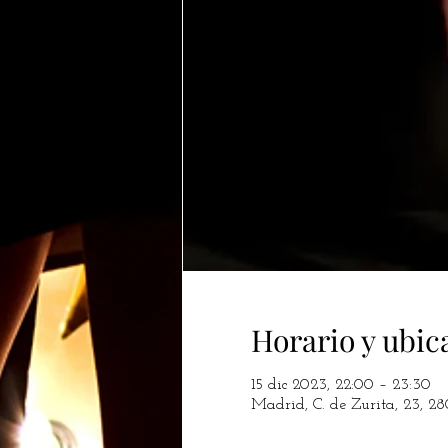
Horario y ubic
15 dic 2023, 22:00 – 23:30
Madrid, C. de Zurita, 23, 2