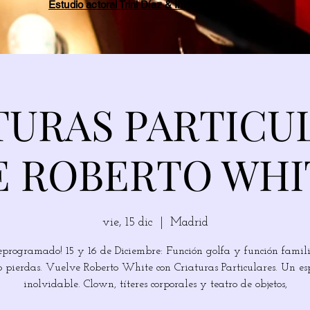
Estudio actoral Trini Díaz & Íñigo Tricio
TURAS PARTICU
E ROBERTO WHI
vie, 15 dic
  |  
Madrid
eprogramado! 15 y 16 de Diciembre: Función golfa y función famil
o pierdas. Vuelve Roberto White con Criaturas Particulares. Un es
inolvidable. Clown, títeres corporales y teatro de objetos,