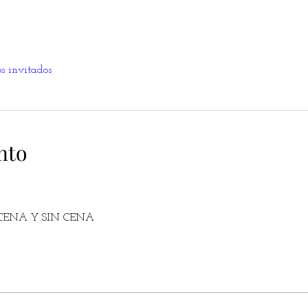
os invitados
nto
N CENA Y SIN CENA