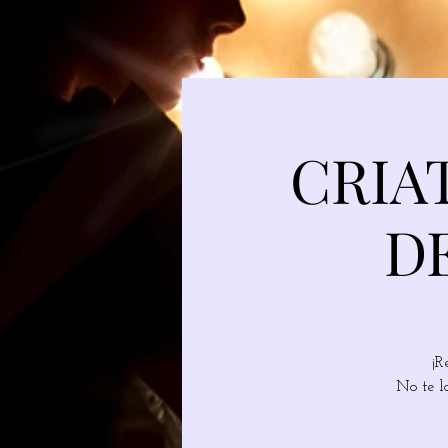
CRIA
D
¡R
No te l