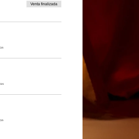
Venta finalizada
as
das
as