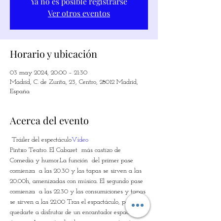
Ya no es posible registrarse
Ver otros eventos
Horario y ubicación
03 may 2024, 20:00 – 21:30
Madrid, C. de Zurita, 23, Centro, 28012 Madrid,
España
Acerca del evento
 Tráiler del espectáculo
Vídeo
Pintxo Teatro. El Cabaret  más castizo de 
Comedia y humor.La función  del primer pase 
comienza  a las 20.30 y las tapas se sirven a las 
20.00h, amenizadas con música. El segundo pase 
comienza  a las 22.30 y las consumiciones y tapas 
se sirven a las 22.00 Tras el espactáculo, podrás 
quedarte a disfrutar de un encantador espacio 