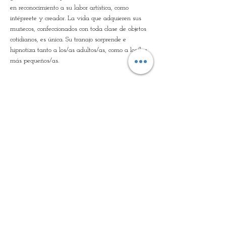
en reconocimiento a su labor artística, como 
intépreete y creador. La vida que adquieren sus 
muñecos, confeccionados con toda clase de objetos 
cotidianos, es única. Su tranajo sorprende e 
hipnotiza tanto a los/as adultos/as, como a los/las 
más pequeños/as.
Entradas
Venta finalizada
Tipo de entrada
Criaturas particulares
Leer más
Precio
10,00 €
+0,25 € de comisión de servicio de entradas