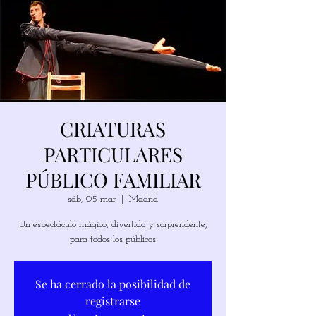
CRIATURAS
PARTICULARES
PÚBLICO FAMILIAR
sáb, 05 mar
  |  
Madrid
Un espectáculo mágico, divertido y sorprendente,
para todos los públicos
Se ha cerrado la posibilidad de
registrarse