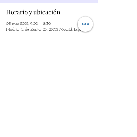
Horario y ubicación
05 mar 2022, 9:00 – 18:30
Madrid, C. de Zurita, 23, 28012 Madrid, España
Acerca del evento
REPORTAJE DE TVE SOBRE EL ESPECTÁCULO 
REPORTAJE TVE SOBRE EL CURSO 
Compartir este evento