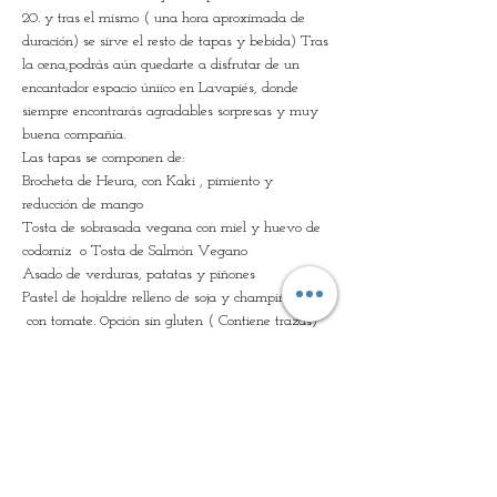
20. y tras el mismo ( una hora aproximada de 
duración) se sirve el resto de tapas y bebida) Tras 
la cena,podrás aún quedarte a disfrutar de un 
encantador espacio úniico en Lavapiés, donde 
siempre encontrarás agradables sorpresas y muy 
buena compañía. 
Las tapas se componen de:
Brocheta de Heura, con Kaki , pimiento y 
reducción de mango
Tosta de sobrasada vegana con miel y huevo de 
codorniz  o Tosta de Salmón Vegano
Asado de verduras, patatas y piñones
Pastel de hojaldre relleno de soja y champiñones 
 con tomate. 0pción sin gluten ( Contiene trazas)
Mostrar más
Entradas
Venta finalizada