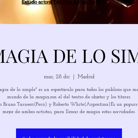
Estudio actoral Trini Díaz & Íñigo Tricio
MAGIA DE LO SI
mar, 28 dic
  |  
Madrid
gia de lo simple" es un espectáculo para todos los públicos que me
mundo de la magia,con el del teatro de objetos y los títeres.
 Bruno Tarnecci(Perú) y Roberto White(Argentina)Es un popurrí
mejor de ambos artistas, para llenar de magia estas navidades.