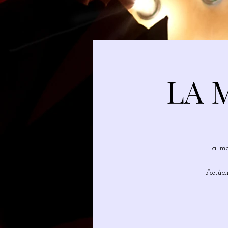
LA 
"La ma
Actúan