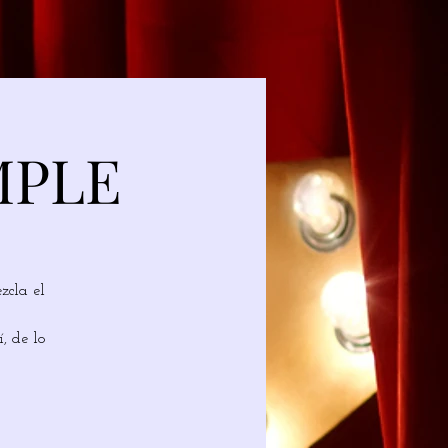
MPLE
zcla el
, de lo