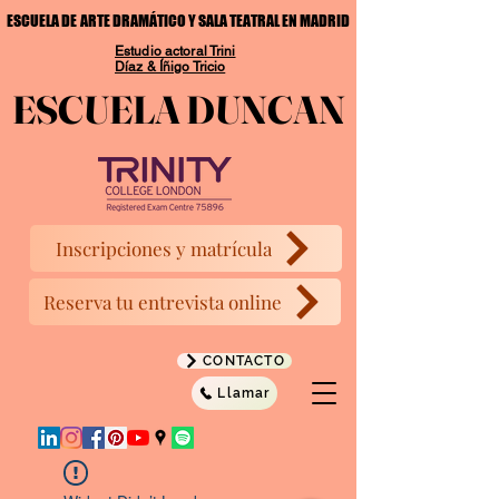
ESCUELA DE ARTE DRAMÁTICO Y SALA TEATRAL EN MADRID
ESCUELA DE ARTE DRAMÁTICO Y SALA TEATRAL EN MADRID
Estudio actoral Trini
Díaz & Íñigo Tricio
ESCUELA DUNCAN
ESCUELA DUNCAN
Inscripciones y matrícula
Reserva tu entrevista online
CONTACTO
Llamar