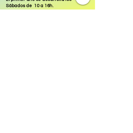
Sábados de 10 a 16h.
El precio es de
150€/mes.
El segundo año accederías a la
modalidad primera
(curso anual), pero
pagando solo
175€mes
durante todo
el año.
Modalidad Textual
​
Modalidad Musical
Modalidad Gestual
10-12: Cuerpo 10-11: Danza Clásica 10-12: Técnica Lecoq
12-14 Canto 11-12: Danza Jazz 12-14: Canto
14-16: Interpretación 12-14: Interpretación 16-18: Danza
Teatro/ Clown y Bufón