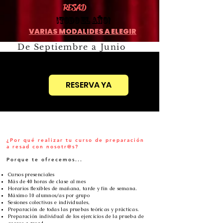
RESAD
¡Todo el año!
VARIAS MODALIDES A ELEGIR
De Septiembre a Junio
¡Ven a conocerno! Te invitamos a una semana de clases gratis
¡Ven a conocerno! Te invitamos a una semana de clases gratis
RESERVA YA
¿Por qué realizar tu curso de preparación
a resad con nosotr@s?
Porque te ofrecemos...
Cursos presenciales
Más de 40 horas de clase al mes
Horarios flexibles de mañana, tarde y fin de semana.
Máximo 10 alumnos/as por grupo
Sesiones colectivas e individuales,
Preparación de todas las pruebas teóricas y prácticas.
Preparación individual de los ejercicios de la prueba de