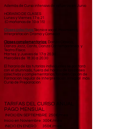
Además de Curso intensivo de refuerzo en Junio
HORARIO DE CLASES ​
Lunes y Viernes 17 a 21
(O mañanas de 10 a 15)
Clases colectivas:
Técnica vocal, Movimiento,
Interpretación Drama y Comedia
Clases complementarias:
Danza Clásica,
Danza Jazz, Canto, Danza Contemporánea y
Teatro Físico.
Martes y Jueves de 17 a 20.30
Miércoles de 18:30 a 20.30
​​​El horario de las tutorías individuales se pactará
con el alumnado, fuera del horario de las clases
colectivas y complementarias.​​También Opción de
Formación regular de Interpretación Integral más
Curso de Preparación​​
TARIFAS DEL CURSO ANUAL
PAGO MENSUAL ​​
INICIO EN SEPTIEMBRE 250€/mes
Inicio en Noviembre: 300€/mes
INICIO EN ENERO 350€/mes