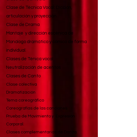
Clase de Técnica Vocal: Dicción,
articulación y proyección
Clase de Drama
Montaje y dirección escénica de
Monólogo dramático y cómico de forma
individual.
Clases de Ténica vocal
Neutralización de acentos
Clases de Canto
Clase colectiva
Dramatización
Tema coreográfico
Coreografías de las canciones
Prueba de Movimiento y Expresión
Corporal.
Clases complementarias de Danza