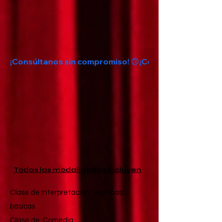
¡Consúltanos sin compromiso! 🙃
Todas las modalidades incluyen
Clase de Interpretación: Técnicas
básicas
Clase de Comedia