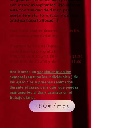
con otros/as aspirantes. ¡No pierdas
esta oportunidad de dar un paso
adelante en tu formación y carrera
artística hacia la Resad...!
Esta modalidad se desarrolla en un fin
de semana intensivo al mes:
VIERNES de 17 a 21 (Opcional,
complementario y gratuito)
SÁBADO de 9.30 a 14.30 y de 16 a 21:30
DOMINGO de 10 a 15 y de 16:00 a 19:00
Realizamos un
seguimiento online
semanal
(en tutorías individuales ) de
los ejercicios y pruebas realizados
durante el curso para que que puedas
mantenerlos al día y avanzar en el
trabajo diario.
280€/mes