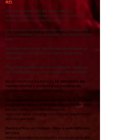
en
En una formación de gran calida y
experiencia docente
( profesorado licenciado,
docente de Resad y altamente cualificado).
En nuestros cursos de preparación a Resad trabajamos
con un
número muy reducido de alumnos/as
( 10).
Número de horas ilimitadas dedicadas al
alumnado
y una formación tutorizada de forma
individual.
Rigor y disciplina en un ambiente seguro
de confianza
y cuidado psicológico del alumnado.
No solo montamos tus ejercicios,
te dotamos de
herramientas y estrategias escénicas,
imprescindibles para conseguir plaza.
Te preparamos para la presión de la prueba,
trabjando con tiempos suficientes, ofreciéndote formación
compelmentaria gratuita,si la necesitas,
realizando varias muestras y simulacros de exémanes (
teóricos y prácticos).
Realizamos un trabajo muy especializado
en voz,
resolviendo problemas de dicción y proyección vocal,
así