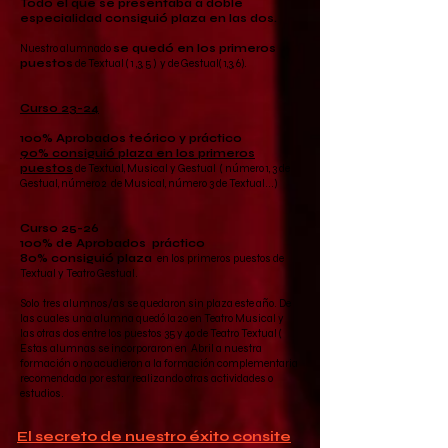
Todo el que se presentaba a doble
especialidad consiguió plaza en las dos.
Nuestro alumnado
se quedó en los primeros
puestos
de Textual ( 1 ,3, 5 ) y de Gestual( 1,3, 6).
Curso 23-24
100% Aprobados teórico y práctico
90% consiguió plaza en los primeros
puestos
de Textual, Musical y Gestual ( número 1, 3 de
Gestual, número 2 de Musical, número 3 de Textual...)
Curso 25-26
100% de Aprobados práctico
80% consiguió plaza
en los primeros puestos de
Textual y Teatro Gestual.
Solo tres alumnos/as se quedaron sin plaza este año. De
las cuales una alumna quedó la 20 en Teatro Musical y
las otras dos entre los puestos 35 y 40 de Teatro Textual (
Estas alumnas se incorporaron en Abril a nuestra
formación o no acudieron a la formación complementaria
recomendada por estar realizando otras actividades o
estudios.
El secreto de nuestro éxito consite