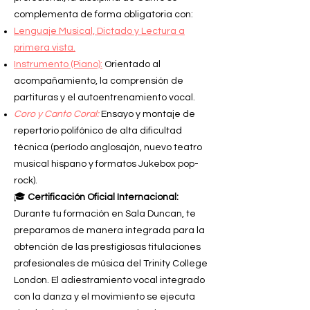
complementa de forma obligatoria con:
Lenguaje Musical, Dictado y Lectura a
primera vista.
Instrumento (Piano):
Orientado al
acompañamiento, la comprensión de
partituras y el autoentrenamiento vocal.
Coro y Canto Coral:
Ensayo y montaje de
repertorio polifónico de alta dificultad
técnica (período anglosajón, nuevo teatro
musical hispano y formatos Jukebox pop-
rock).
🎓
Certificación Oficial Internacional:
Durante
tu formación en Sala Duncan, te
preparamos de manera integrada para la
obtención de las prestigiosas titulaciones
profesionales de música del Trinity College
London. El adiestramiento vocal integrado
con la danza y el movimiento se ejecuta