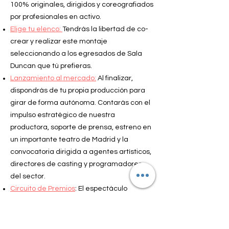
100% originales, dirigidos y coreografiados
por profesionales en activo.
Elige tu elenco:
Tendrás la libertad de co-
crear y realizar este montaje
seleccionando a los egresados de Sala
Duncan que tú prefieras.
Lanzamiento al mercado:
Al finalizar,
dispondrás de tu propia producción para
girar de forma autónoma. Contarás con el
impulso estratégico de nuestra
productora, soporte de prensa, estreno en
un importante teatro de Madrid y la
convocatoria dirigida a agentes artísticos,
directores de casting y programadores
del sector.
Circuito de Premios
: El espectáculo
quedará optimizado para optar a los
diferentes Premios de Teatro Musical en
España que galardonan y visibilizan el