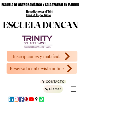
ESCUELA DE ARTE DRAMÁTICO Y SALA TEATRAL EN MADRID
ESCUELA DE ARTE DRAMÁTICO Y SALA TEATRAL EN MADRID
Estudio actoral Trini
Díaz & Íñigo Tricio
ESCUELA DUNCAN
ESCUELA DUNCAN
Inscripciones y matrícula
Reserva tu entrevista online
CONTACTO
Llamar