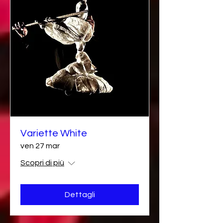
Variette White
ven 27 mar
Scopri di più
Dettagli