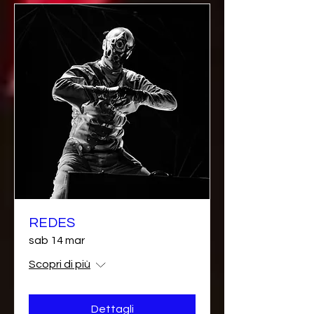
REDES
sab 14 mar
Scopri di più
Dettagli