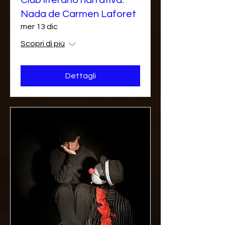
Nada de Carmen Laforet
mer 13 dic
Scopri di più
Dettagli