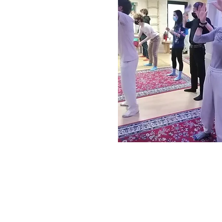
Te ofrecemos un Curso d
profesionales como para 
Acciones Físicas de Stani
emocional , basada en el 