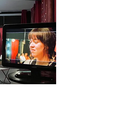
 tanto para
tes sistemas :
toral de energía
or Trini Díaz. Desde el