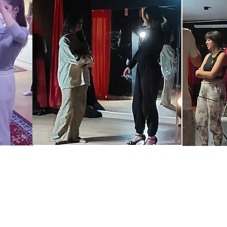
e Intrepretación y entrenamiento actoral muy completo,
estudiantes de artes escénicas. Trabajamos con diferen
slavski, Chéjov, Viewpoints, Meyerhold ... y la técnica ac
trabajo neuromuscular y respiratorio, creada y desarrolla p