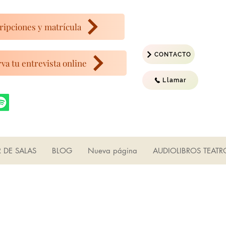
ripciones y matrícula
CONTACTO
va tu entrevista online
Llamar
R DE SALAS
BLOG
Nueva página
AUDIOLIBROS TEATR