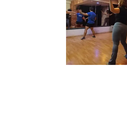
Formación profesional integ
Nuestra formación ofrece un
profesional. Con un progra
a los intérpretes para los d