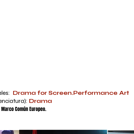
al para diferentes niveles.
VER ESCUELA DE TEA
INTERPRETACIÓN TEXTUAL Y CIN
les:
Drama for Screen.Performance Art
enciatura):
Drama
el Marco Común Europeo.