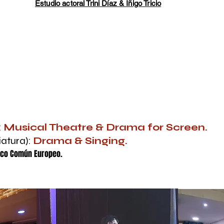
Estudio actoral Trini Díaz & Íñigo Tricio
DE CINE y TEATRO MUSICAL
:
Musical Theatre & Drama for Screen.
iatura):
Drama & Singing.
rco Común Europeo.