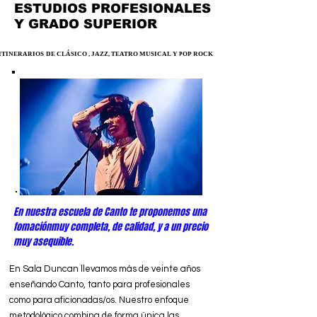
ESTUDIOS PROFESIONALES
Y GRADO SUPERIOR
ITINERARIOS DE CLÁSICO , JAZZ, TEATRO MUSICAL Y POP ROCK
ITINERARIOS DE CLÁSICO , JAZZ, TEATRO MUSICAL Y POP ROCK
En nuestra escuela de Canto te proponemos una
fomaciónmuy completa, de calidad, y a un precio
muy asequible.
En Sala Duncan llevamos más de veinte años
enseñando Canto, tanto para profesionales
como para aficionadas/os. Nuestro enfoque
metodológico combina de forma única las