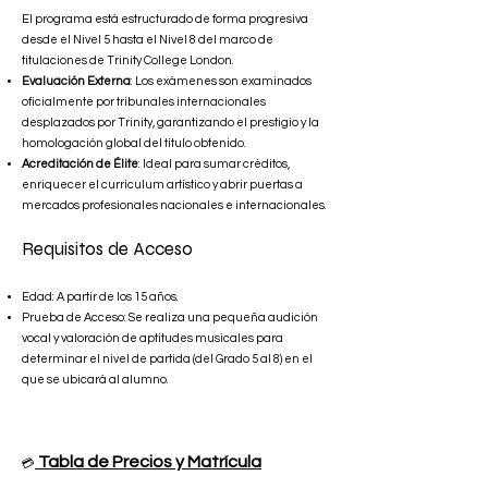
El programa está estructurado de forma progresiva
desde el Nivel 5 hasta el Nivel 8 del marco de
titulaciones de Trinity College London.
Evaluación Externa
: Los exámenes son examinados
oficialmente por tribunales internacionales
desplazados por Trinity, garantizando el prestigio y la
homologación global del título obtenido.
Acreditación de Élite
: Ideal para sumar créditos,
enriquecer el currículum artístico y abrir puertas a
mercados profesionales nacionales e internacionales.
Requisitos de Acceso
Edad: A partir de los 15 años.
Prueba de Acceso: Se realiza una pequeña audición
vocal y valoración de aptitudes musicales para
determinar el nivel de partida (del Grado 5 al 8) en el
que se ubicará al alumno.
Tabla de Precios y Matrícula
💳