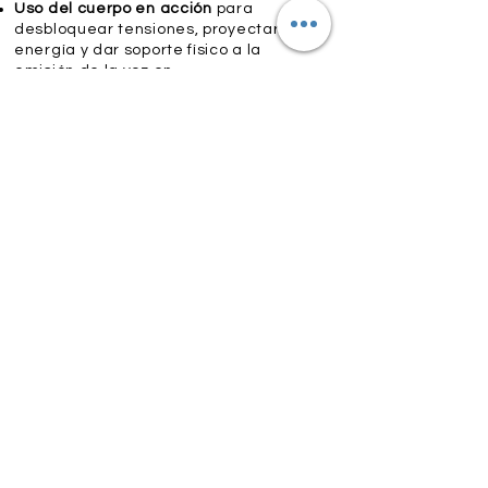
Uso del cuerpo en acción
para
desbloquear tensiones, proyectar
energía y dar soporte físico a la
emisión de la voz en
movimiento
Gestión del Espacio y la
Mirada
: Técnicas de ocupación
escénica, control de los puntos de
atención del público y manejo de la
mirada y la postura durante la
ejecución vocal.
Acción y Reacción
Dinámica
: Ejercicios prácticos de
interacción espacial, respuesta ante
estímulos externos y dominio del
lenguaje no verbal mientras se
interpreta el repertorio.
Instrumento