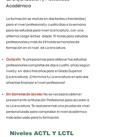
Académica
La formación se realiza en dos tardes o tres tardes (
para el nivel profesional) y cuatro días a la semana
para los estudios para nivel licenciatura , con una
altísima carga lectiva: desde 10 horas para estudios
profesionales y más de 24 horas semanales de
formación en el nivel de Licenciatura.
Duración:
Te preparamos para obtener tus estudios
profesionales completos de dos a cuatro años ( según
nivel) y en dos o tres años para el Grado Superior
(Licenciatura). ¡O termina tu Licenciatura en solo dos
años tras finalizar el nivel profesional!
Sin barreras de acceso:
No es necesario obtener
previamente la titulación Profesional para acceder a
la Licenciatura. Te realizaremos una prueba de nivel
personalizada para comprobar el nivel académico
más adecuado para tu formación.
Niveles ACTL Y LCTL