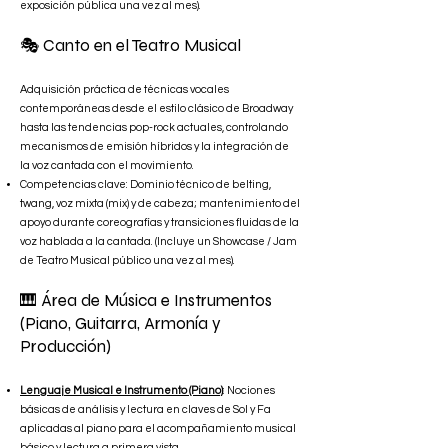
exposición pública una vez al mes).
🎭
Canto en el Teatro Musical
Adquisición práctica de técnicas vocales
contemporáneas desde el estilo clásico de Broadway
hasta las tendencias pop-rock actuales, controlando
mecanismos de emisión híbridos y la integración de
la voz cantada con el movimiento.
Competencias clave: Dominio técnico de belting,
twang, voz mixta (mix) y de cabeza; mantenimiento del
apoyo durante coreografías y transiciones fluidas de la
voz hablada a la cantada. (Incluye un Showcase / Jam
de Teatro Musical público una vez al mes).
🎹
Área de Música e Instrumentos
(Piano, Guitarra, Armonía y
Producción)
Lenguaje Musical e Instrumento (Piano)
: Nociones
básicas de análisis y lectura en claves de Sol y Fa
aplicadas al piano para el acompañamiento musical
básico y lectura a primera vista.