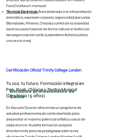
analizar estructuras formales y debatir en nuestro
Foro/Cineforum mensual.
Técnicas Escénicas:
Área dedicada a la interpretación
dramática, expresión corporal, organicidad (escuelas
Stanislavski, Meisner, Chéjov) y control de la ansiedad
escénica para fusionar de forma natural el teatro con
las exigencias del canto. (Laboratorio Actoral público
una vez al mes).
Certificación Oficial Trinity College London
Tu voz, tu futuro. Formación integral en
Pop, Rock, Clásico y Teatro Musical
Estudios profesionales de
(Desde los 15 años)
Canto
En Escuela Duncan ofrecemos un programa de
estudios profesionales de canto diseñado para
desarrollar el máximo potencial artístico y vocal de
cada alumno. Nuestra formación prepara
directamente para los prestigiosos exámenes
oficiales de Trinity College London (Niveles 5 al 8),