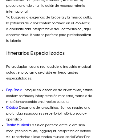
proporcionando una titulación de reconocimiento
internacional.
Ya busques la exigencia de la ópera y la música culta,
la potencia de la voz contemporánea en el Pop-Rock,
o la versatilidad interpretativa del Teatro Musical, aquí
encontrarás el itinerario perfecto para profesionalizar
tu talento.
Itinerarios Especializados
Para adaptarnos a la realidad de la industria musical
actual, el programa se divide en tres grandes
especialidades:
Pop-Rock:
Enfoque en la técnica de la voz mixta, estilos
contemporáneos, interpretación moderna, manejo de
micrófonos y sonido en directo o estudio.
Clásico:
Desarrollo de la voz lírica, técnica respiratoria
profunda, resonadores y repertorio histórico, sacro y
operístico.
Teatro Musical:
La fusión perfecta entre la emisión
vocal (técnica mixta/leggero), la interpretación actoral
y el repertorio de los grandes musicales del West End