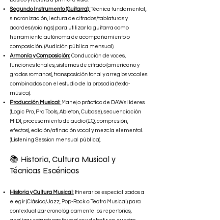
Segundo Instrumento (Guitarra):
Técnica fundamental,
sincronización, lectura de cifrados/tablaturas y
acordes (voicings) para utilizar la guitarra como
herramienta autónoma de acompañamiento o
composición. (Audición pública mensual).
Armonía y Composición:
Conducción de voces,
funciones tonales, sistemas de cifrado (americano y
grados romanos), transposición tonal y arreglos vocales
combinados con el estudio de la prosodia (texto-
música).
Producción Musical:
Manejo práctico de DAWs líderes
(Logic Pro, Pro Tools, Ableton, Cubase), secuenciación
MIDI, procesamiento de audio (EQ, compresión,
efectos), edición/afinación vocal y mezcla elemental.
(Listening Session mensual pública).
📚 Historia, Cultura Musical y
Técnicas Escénicas
Historia y Cultura Musical:
Itinerarios especializados a
elegir (Clásico/Jazz, Pop-Rock o Teatro Musical) para
contextualizar cronológicamente los repertorios,