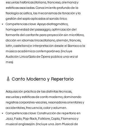
escuelas históricas (italiana, francesa, alemana) y
estéticas asociadas. Conocimiento profundo de la
fisiología acústica, los mecanismos de fonación y la
gestión del soplo aplicados al sonido lírico.
Competencias clave: Apoyo diafragmático,
homogeneidad del passaggio, optimización del
formante del cantante para proyección sin micrófono,
dicción en idiomas líricos (italiano, alemán, francés,
latín, castellano) e interpretación desde el Barroco a la
música académica contemporánea. (Incluye
Audición Lírica/Gala de Ópera pública una vez al
mes).
🎸 Canto Moderno y Repertorio
Adquisición práctica de las distintas técnicas,
escuelas y estéticas de canto moderno, dominando
registros corporales-vocales, resonadores orientales y
occidentales, frecuencia, color y volumen.
Competencias clave: Construcción de repertorio en
Jazz, Fado, Pop-Rock, Folklore, Copla, Flamenco y
musical anglosajón. (Incluye una Jam Musical de