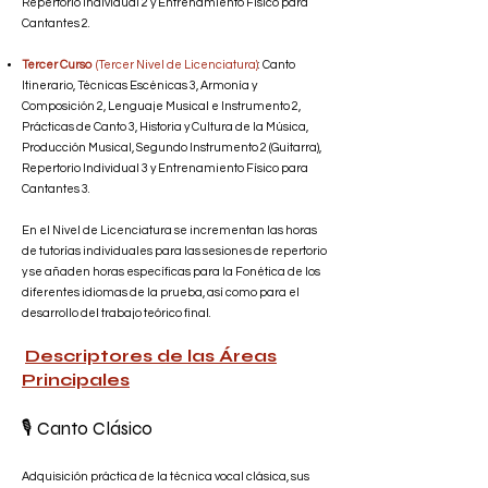
Repertorio Individual 2 y Entrenamiento Físico para
Cantantes 2.
Tercer Curso
(Tercer Nivel de Licenciatura)
: Canto
Itinerario, Técnicas Escénicas 3, Armonía y
Composición 2, Lenguaje Musical e Instrumento 2,
Prácticas de Canto 3, Historia y Cultura de la Música,
Producción Musical, Segundo Instrumento 2 (Guitarra),
Repertorio Individual 3 y Entrenamiento Físico para
Cantantes 3.
En el Nivel de Licenciatura se incrementan las horas
de tutorías individuales para las sesiones de repertorio
y se añaden horas específicas para la Fonética de los
diferentes idiomas de la prueba, así como para el
desarrollo del trabajo teórico final.
Descriptores de las Áreas
Principales
🎙️ Canto Clásico
Adquisición práctica de la técnica vocal clásica, sus