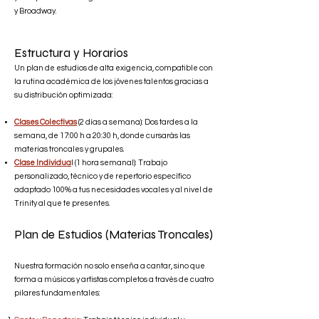
y Broadway.
Estructura y Horarios
Un plan de estudios de alta exigencia, compatible con
la rutina académica de los jóvenes talentos gracias a
su distribución optimizada:
Clases Colectivas
(2 días a semana): Dos tardes a la
semana, de 17:00 h a 20:30 h, donde cursarás las
materias troncales y grupales.
Clase Individua
l (1 hora semanal): Trabajo
personalizado, técnico y de repertorio específico
adaptado 100% a tus necesidades vocales y al nivel de
Trinity al que te presentes.
Plan de Estudios (Materias Troncales)
Nuestra formación no solo enseña a cantar, sino que
forma a músicos y artistas completos a través de cuatro
pilares fundamentales: