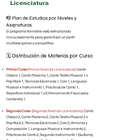
Licenciatura
🎼 Plan de Estudios por Niveles y
Asignaturas
El programa formativo está estructurado
minuciosamente para garantizar un perfil
multidisciplinar y competitivo:
🗓️ Distribución de Materias por Curso
Primer Curso
(Primer Nivel de Licenciatura):
Canto
Clásico 1, Canto Moderno 1, Canto Teatro Musical 1 o
Pop Rock 1, Técnicas Escénicas 1, Coro 1, Lenguaje
Musical e Instrumento 1, Prácticas de Canto 1,
Repertorio Individual 1 y Entrenamiento Físico para
Cantantes 1.
Segundo Curso
(Segundo Nivel de Licenciatura):
Canto
Clásico 2, Canto Moderno 2, Canto Teatro Musical 2 o
Pop Rock 2, Técnicas Escénicas 2, Coro 2, Armonía y
Composición 1, Lenguaje Musical e Instrumento 2,
Prácticas de Canto 2, Segundo Instrumento 1 (Guitarra),