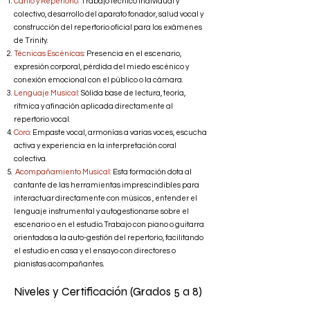
Canto y Repertorio:
Trabajo técnico individual y
colectivo, desarrollo del aparato fonador, salud vocal y
construcción del repertorio oficial para los exámenes
de Trinity.
Técnicas Escénicas
: Presencia en el escenario,
expresión corporal, pérdida del miedo escénico y
conexión emocional con el público o la cámara.
Lenguaje Musical:
Sólida base de lectura, teoría,
rítmica y afinación aplicada directamente al
repertorio vocal.
Coro
: Empaste vocal, armonías a varias voces, escucha
activa y experiencia en la interpretación coral
colectiva.
Acompañamiento Musical:
Esta formación dota al
cantante de las herramientas imprescindibles para
interactuar directamente con músicos , entender el
lenguaje instrumental y autogestionarse sobre el
escenario o en el estudio.Trabajo con piano o guitarra
orientados a la auto-gestión del repertorio, facilitando
el estudio en casa y el ensayo con directores o
pianistas acompañantes.
Niveles y Certificación (Grados 5 a 8)