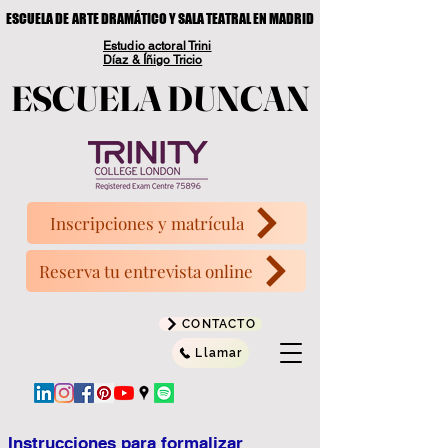
ESCUELA DE ARTE DRAMÁTICO Y SALA TEATRAL EN MADRID
ESCUELA DE ARTE DRAMÁTICO Y SALA TEATRAL EN MADRID
Estudio actoral Trini
Díaz & Íñigo Tricio
ESCUELA DUNCAN
ESCUELA DUNCAN
Inscripciones y matrícula
Reserva tu entrevista online
CONTACTO
Llamar
Instrucciones para formalizar