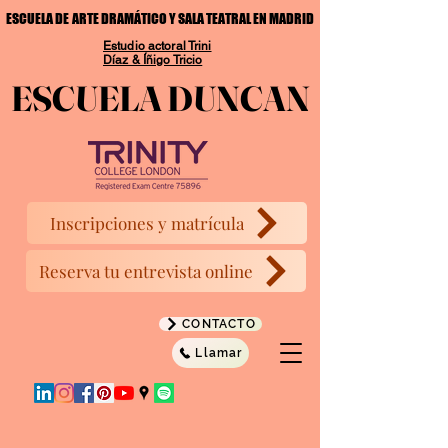
ESCUELA DE ARTE DRAMÁTICO Y SALA TEATRAL EN MADRID
ESCUELA DE ARTE DRAMÁTICO Y SALA TEATRAL EN MADRID
Estudio actoral Trini
Díaz & Íñigo Tricio
ESCUELA DUNCAN
ESCUELA DUNCAN
Inscripciones y matrícula
Reserva tu entrevista online
CONTACTO
Llamar