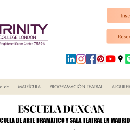
Insc
Reser
ca de
MATRÍCULA
PROGRAMACIÓN TEATRAL
ALQUILE
ESCUELA DUNCAN
ESCUELA DUNCAN
CUELA DE ARTE DRAMÁTICO Y SALA TEATRAL EN MADRID
CUELA DE ARTE DRAMÁTICO Y SALA TEATRAL EN MADRID