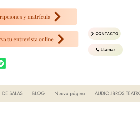
ripciones y matrícula
CONTACTO
va tu entrevista online
Llamar
R DE SALAS
BLOG
Nueva página
AUDIOLIBROS TEATR