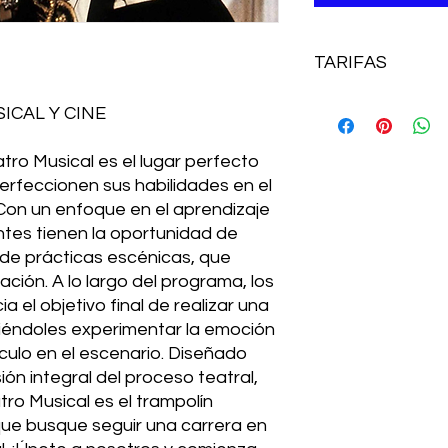
TARIFAS
El curso de Interpre
ICAL Y CINE
dos años y tres año
Interpretación Musica
ro Musical es el lugar perfecto
El precio es de 350
erfeccionen sus habilidades en el
MATRÍUCULA de 350€
Con un enfoque en el aprendizaje
ntes tienen la oportunidad de
 de prácticas escénicas, que
ación. A lo largo del programa, los
a el objetivo final de realizar una
tiéndoles experimentar la emoción
culo en el escenario. Diseñado
ón integral del proceso teatral,
ro Musical es el trampolín
que busque seguir una carrera en