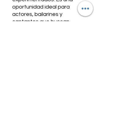
oportunidad ideal para 
actores, bailarines y 
cantantes que buscan 
integrar movimiento y 
actuación de manera 
auténtica y profesional. En 
nuestra sala de teatro, 
fomentamos un entorno 
colaborativo que impulsa el 
crecimiento artístico y la 
innovación escénica. Únete 
a este laboratorio para 
enriquecer tu formación y 
expandir tus posibilidades en 
el arte dramático.
TARIFAS Y MODALIDAD