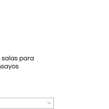
e salas para
nsayos
1