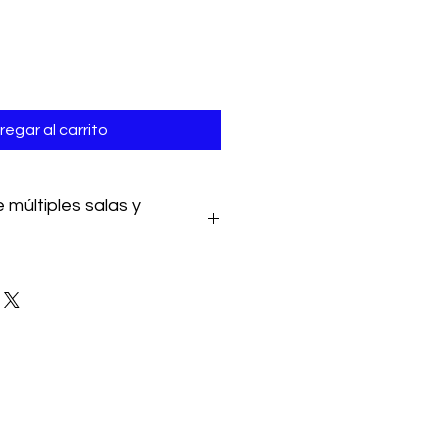
regar al carrito
 múltiples salas y
s y eventos. También coworking. Y
ajes.
arios 24h.