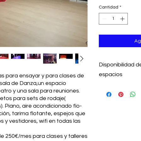
Cantidad
*
Ag
Disponibilidad de
espacios
s para ensayar y para clases de
 sala de Danza,un espacio
Para ensayos, clase
teatro y una sala para reuniones.
especia sets de rod
etos para sets de rodaje(
Disponibilidad de hor
. Piano, aire acondicionado fío-
ación, tarima flotante, espejos que
 y vestidores, wifi en todas las
 250€/mes para clases y talleres