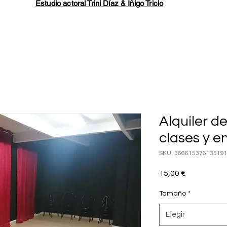
Estudio actoral Trini Díaz & Íñigo Tricio
Alquiler d
clases y e
SKU: 36661537613519
Precio
15,00 €
Tamaño
*
Elegir