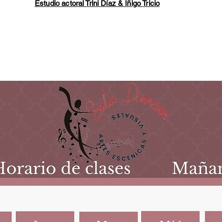
Estudio actoral Trini Díaz & Íñigo Tricio