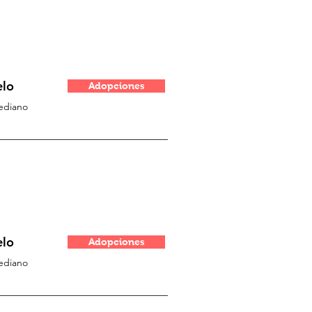
elo
Adopciones
ediano
elo
Adopciones
ediano