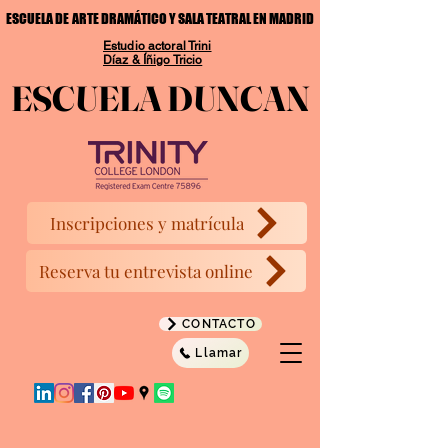
ESCUELA DE ARTE DRAMÁTICO Y SALA TEATRAL EN MADRID
ESCUELA DE ARTE DRAMÁTICO Y SALA TEATRAL EN MADRID
Estudio actoral Trini
Díaz & Íñigo Tricio
ESCUELA DUNCAN
ESCUELA DUNCAN
Inscripciones y matrícula
Reserva tu entrevista online
CONTACTO
Llamar