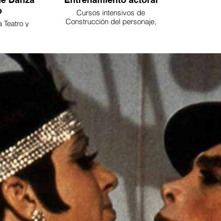
o
Cursos intensivos de
Construcción del personaje,
 Teatro y
Interpretación ante la cámara,
oratorio
Escritura dramática, Creación y
dirección escénica, Técnicas
actorales.