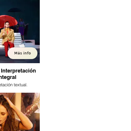
Más info
 Interpretación
ntegral
etación textual.
ión ante la cámara.
ción integral