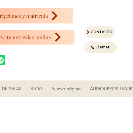
ripciones y matrícula
CONTACTO
va tu entrevista online
Llamar
R DE SALAS
BLOG
Nueva página
AUDIOLIBROS TEATR