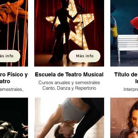
ás info
Más info
o Físico y
Escuela de Teatro Musical
Título de
atro
I
Cursos anuales y semestrales
Canto, Danza y Repertorio
emestrales,
Interpr
trales e intensivos
Interpretac
Forma
Lecoq.
.Clown y
de la Imagen.
ísico. Cursos
anuales, trimestrales e intensivos