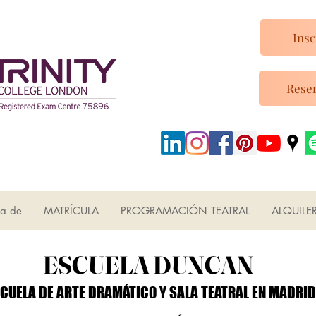
Insc
Reser
ca de
MATRÍCULA
PROGRAMACIÓN TEATRAL
ALQUILE
ESCUELA DUNCAN
ESCUELA DUNCAN
CUELA DE ARTE DRAMÁTICO Y SALA TEATRAL EN MADRID
CUELA DE ARTE DRAMÁTICO Y SALA TEATRAL EN MADRID