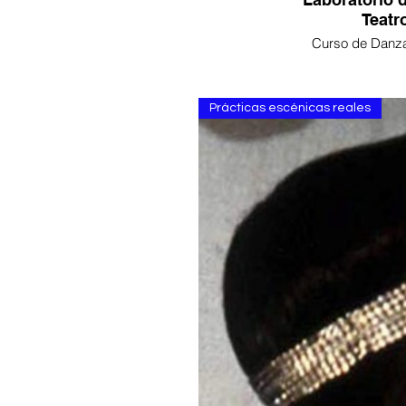
Teatr
Curso de Danza
Compañía -Lab
Prácticas escénicas reales