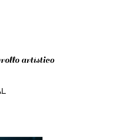
llo artístico
AL