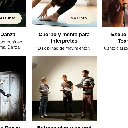
Más info
Más info
 Danza
Cuerpo y mente para
Escuel
Intérpretes
Téc
ntemporáneo,
na, Danza
Disciplinas de movimiento y
Canto clásic
utoh
mindfulness para actores y
del canto,Téc
actrices.
de Danza
Entrenamiento actoral