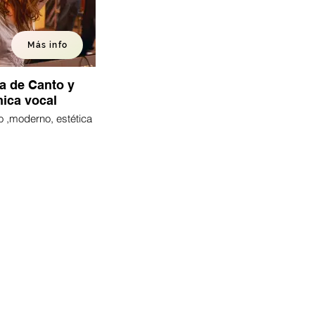
Más info
a de Canto y
nica vocal
o ,moderno, estética
nica vocal,Repertorio