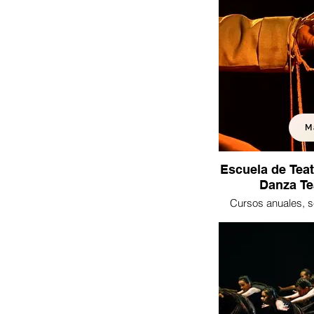
M
Escuela de Teatr
Danza Te
Cursos anuales, s
trimes
DanzaTeatro.
Mimo y Lecoq
Bufón.Dramaturgia 
Diploma de Teatro F