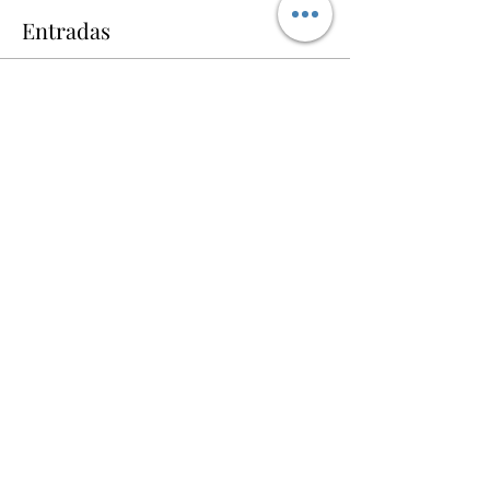
Entradas
Vendita terminata
Tipo di biglietto
Antonio Enzan Concierto
Scopri di più
Prezzo
12,00 €
+0,30 € di commissione di servizio sui biglietti
Compartir este evento