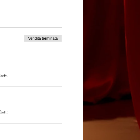
Vendita terminata
ietti
ietti