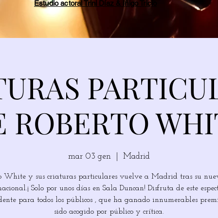
Estudio actoral Trini Díaz & Íñigo Tricio
TURAS PARTICU
E ROBERTO WHI
mar 03 gen
  |  
Madrid
o White y sus criaturas particulares vuelve a Madrid tras su nue
nacional.¡ Solo por unos días en Sala Duncan! Disfruta de este espec
dente para todos los públicos , que ha ganado innumerables prem
sido acogido por público y crítica.