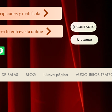
ripciones y matrícula
CONTACTO
va tu entrevista online
Llamar
R DE SALAS
BLOG
Nueva página
AUDIOLIBROS TEATR