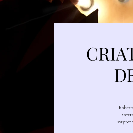
CRIA
D
Robert
inter
sorpren