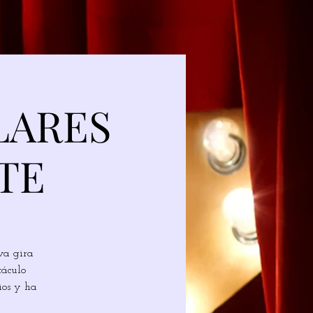
LARES
TE
va gira
táculo
ios y ha