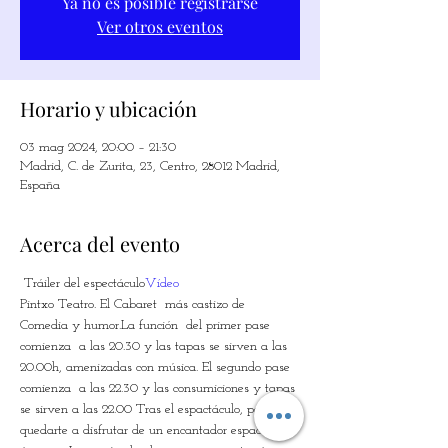
Ya no es posible registrarse
Ver otros eventos
Horario y ubicación
03 mag 2024, 20:00 – 21:30
Madrid, C. de Zurita, 23, Centro, 28012 Madrid,
España
Acerca del evento
 Tráiler del espectáculo
Vídeo
Pintxo Teatro. El Cabaret  más castizo de 
Comedia y humor.La función  del primer pase 
comienza  a las 20.30 y las tapas se sirven a las 
20.00h, amenizadas con música. El segundo pase 
comienza  a las 22.30 y las consumiciones y tapas 
se sirven a las 22.00 Tras el espactáculo, podrás 
quedarte a disfrutar de un encantador espacio 