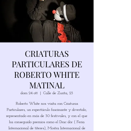
CRIATURAS
PARTICULARES DE
ROBERTO WHITE
MATINAL
dom 24 ott
  |  
Calle de Zurita, 23
Roberto White nos visita con Criaturas
Particulares, un espectáculo fascinante y divertido,
representado en más de 30 festivales, y con el que
ha conseguido premios como el Drac dòr ( Feria
Internacional de títeres), Mostra Internacional de