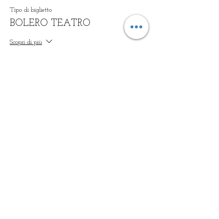
Tipo di biglietto
BOLERO TEATRO
Scopri di più
Prezzo
10,00 €
+0,25 € di commissione di servizio sui biglietti
Vendita terminata
Tipo di biglietto
Criaturas particulares
Scopri di più
Prezzo
15,00 €
+0,38 € di commissione di servizio sui biglietti