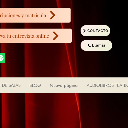
ripciones y matrícula
CONTACTO
va tu entrevista online
Llamar
R DE SALAS
BLOG
Nueva página
AUDIOLIBROS TEATR