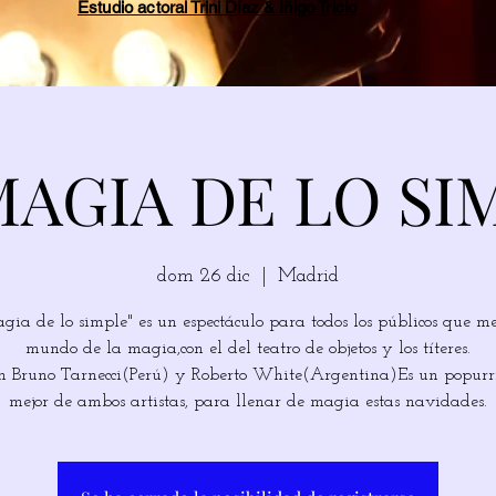
Estudio actoral Trini Díaz & Íñigo Tricio
MAGIA DE LO SI
dom 26 dic
  |  
Madrid
gia de lo simple" es un espectáculo para todos los públicos que me
mundo de la magia,con el del teatro de objetos y los títeres.
 Bruno Tarnecci(Perú) y Roberto White(Argentina)Es un popurrí
mejor de ambos artistas, para llenar de magia estas navidades.