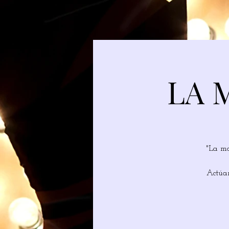
LA 
"La ma
Actúan