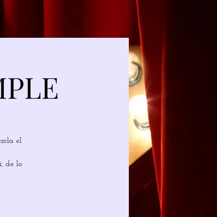
MPLE
zcla el
, de lo