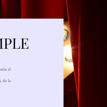
MPLE
zcla el
, de lo