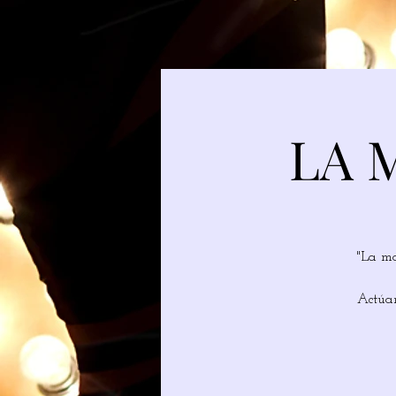
LA 
"La ma
Actúan