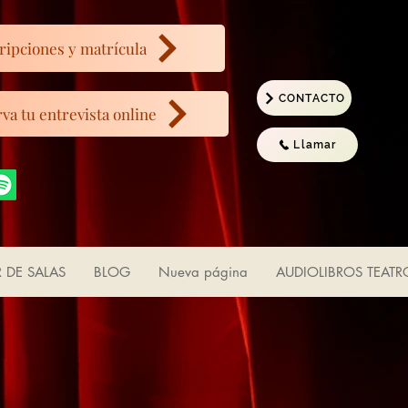
ripciones y matrícula
CONTACTO
va tu entrevista online
Llamar
R DE SALAS
BLOG
Nueva página
AUDIOLIBROS TEATR