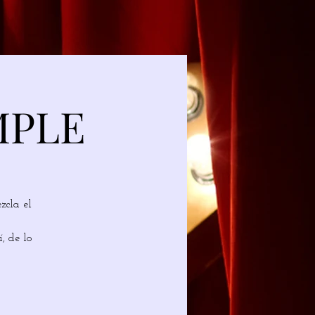
MPLE
zcla el
, de lo