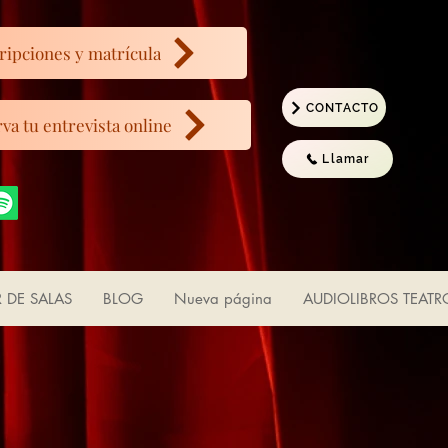
ripciones y matrícula
CONTACTO
va tu entrevista online
Llamar
R DE SALAS
BLOG
Nueva página
AUDIOLIBROS TEATR