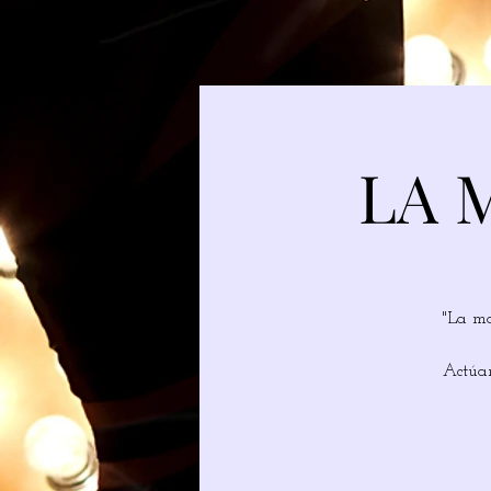
LA 
"La ma
Actúan