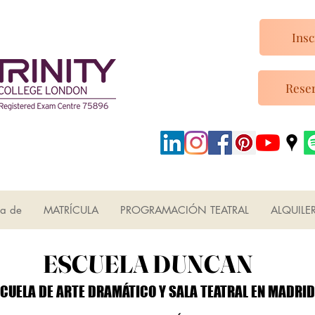
Insc
Reser
ca de
MATRÍCULA
PROGRAMACIÓN TEATRAL
ALQUILE
ESCUELA DUNCAN
ESCUELA DUNCAN
CUELA DE ARTE DRAMÁTICO Y SALA TEATRAL EN MADRID
CUELA DE ARTE DRAMÁTICO Y SALA TEATRAL EN MADRID