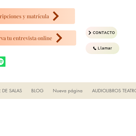
ripciones y matrícula
CONTACTO
va tu entrevista online
Llamar
R DE SALAS
BLOG
Nueva página
AUDIOLIBROS TEATR