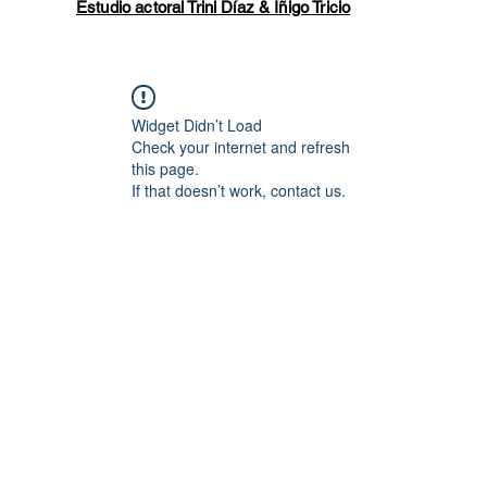
Estudio actoral Trini Díaz & Íñigo Tricio
Widget Didn’t Load
Check your internet and refresh
this page.
If that doesn’t work, contact us.