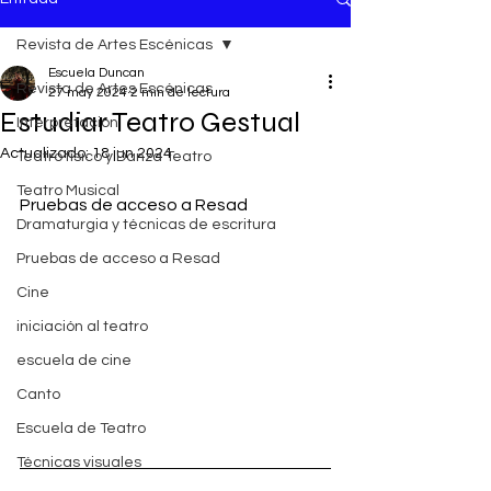
Revista de Artes Escénicas
Escuela Duncan
Revista de Artes Escénicas
27 may 2024
2 min de lectura
Estudiar Teatro Gestual
Interpretación
Actualizado:
18 jun 2024
Teatro físico y Danza Teatro
Teatro Musical
Pruebas de acceso a Resad
Dramaturgia y técnicas de escritura
Pruebas de acceso a Resad
Cine
iniciación al teatro
escuela de cine
Canto
Escuela de Teatro
Técnicas visuales