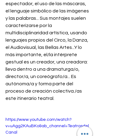
espectador, el uso de las máscaras, 
el lenguaje simbólico de las imágenes 
y las palabras... Sus montajes suelen 
caracterizarse por la 
multidisciplinaridad artística, usando 
lenguajes propios del Circo, la Danza, 
el Audiovisual, las Bellas Artes...Y lo 
más importante, el/la intérprete 
gestual es un creador, una creadora: 
lleva dentro a una dramaturga/o, 
director/a, un coreógrafo/a... Es 
autónoma/a y forma parte del 
proceso de creación colectiva./as 
este itinerario teatral. 
https://www.youtube.com/watch?
v=uAgg2KAuBKo&ab_channel=Teatrosdel
Canal