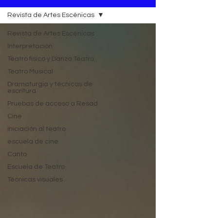
Revista de Artes Escénicas
Revista de Artes Escénicas
Interpretación
Teatro físico y Danza Teatro
Teatro Musical
Dramaturgia y técnicas de
escritura
Pruebas de acceso a Resad
Cine
iniciación al teatro
escuela de cine
Canto
Escuela de Teatro
Técnicas visuales