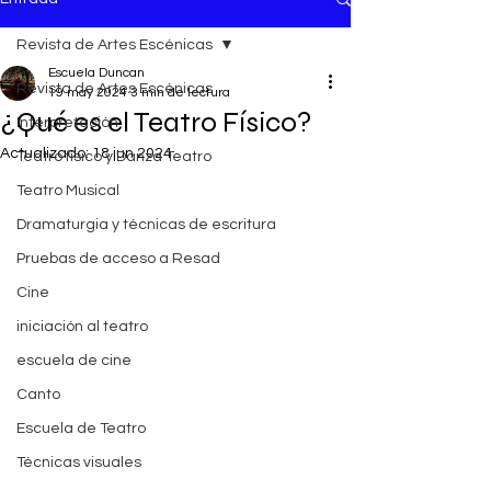
Revista de Artes Escénicas
Escuela Duncan
Revista de Artes Escénicas
19 may 2024
3 min de lectura
¿Qué es el Teatro Físico?
Interpretación
Actualizado:
18 jun 2024
Teatro físico y Danza Teatro
El origen
Teatro Musical
Dramaturgia y técnicas de escritura
Pruebas de acceso a Resad
Cine
iniciación al teatro
escuela de cine
Canto
Escuela de Teatro
Técnicas visuales